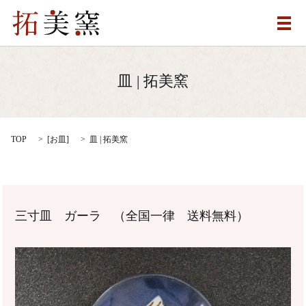
メ
皿 | 拓美窯
TOP
[
お皿
]
皿 | 拓美窯
三寸皿 ガーラ （全国一律 送料無料）